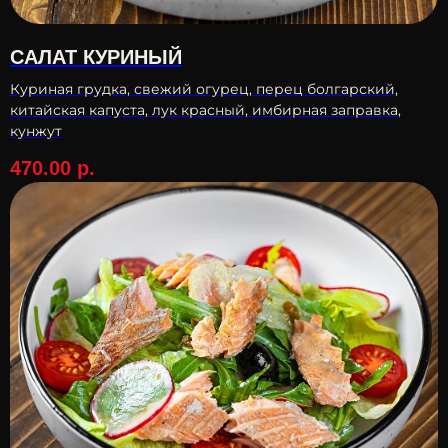
САЛАТ КУРИНЫЙ
Куриная грудка, свежий огурец, перец болгарский,
китайская капуста, лук красный, имбирная заправка,
кунжут
470.00
р.