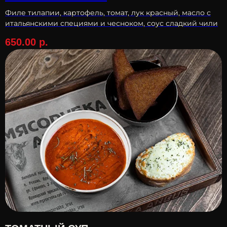
Филе тилапии, картофель, томат, лук красный, масло с
итальянскими специями и чесноком, соус сладкий чили
650.00
р.