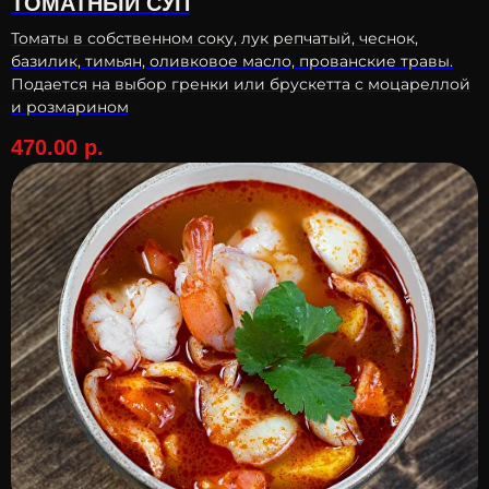
ТОМАТНЫЙ СУП
Томаты в собственном соку, лук репчатый, чеснок,
базилик, тимьян, оливковое масло, прованские травы.
Подается на выбор гренки или брускетта с моцареллой
и розмарином
470.00
р.