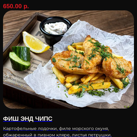
650.00
р.
ФИШ ЭНД ЧИПС
Картофельные лодочки, филе морского окуня,
обжаренный в пивном кляре, листья петрушки.