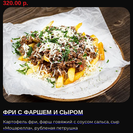
320.00
р.
ФРИ С ФАРШЕМ И СЫРОМ
Картофель фри, фарш говяжий с соусом сальса, сыр
«Моцарелла», рубленая петрушка