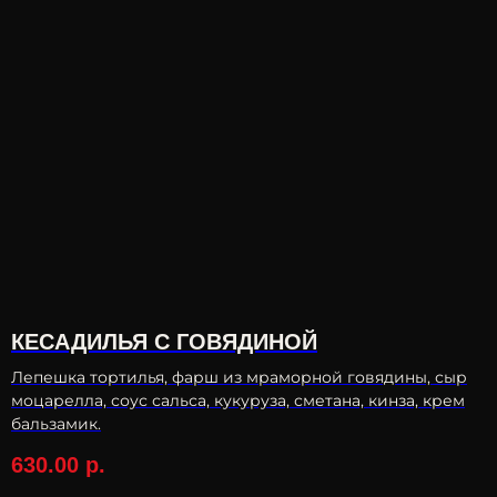
КЕСАДИЛЬЯ С ГОВЯДИНОЙ
Лепешка тортилья, фарш из мраморной говядины, сыр
моцарелла, соус сальса, кукуруза, сметана, кинза, крем
бальзамик.
630.00
р.