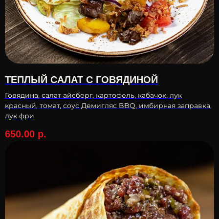
ТЕПЛЫЙ САЛАТ С ГОВЯДИНОЙ
Говядина, салат айсберг, картофель, кабачок, лук
красный, томат, соус Демигляс BBQ, имбирная заправка,
лук фри
650.00
р.