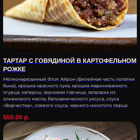
ТАРТАР С ГОВЯДИНОЙ В КАРТОФЕЛЬНОМ
РОЖКЕ
Мелконарезанный Флэт Айрон (филейная часть лопатки
быка), крошка красного лука, крошка маринованного
огурца, каперсы, зерновая горчица, заправка из
оливкового масла, бальзамического уксуса, соуса
«Ворчестер», соевого соуса, черного молотого перца
550.00
р.