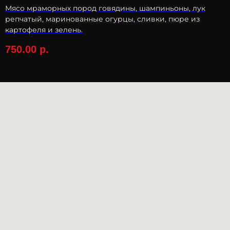
Мясо мраморных пород говядины, шампиньоны, лук
репчатый, маринованные огурцы, сливки, пюре из
картофеля и зелень.
750.00
р.