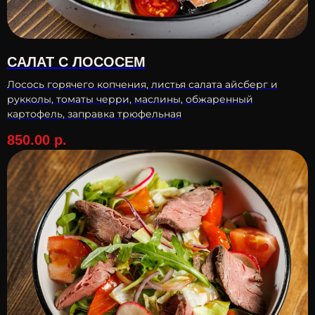
САЛАТ С ЛОСОСЕМ
Лосось горячего копчения, листья салата айсберг и
рукколы, томаты черри, маслины, обжаренный
картофель, заправка трюфельная
850.00
р.