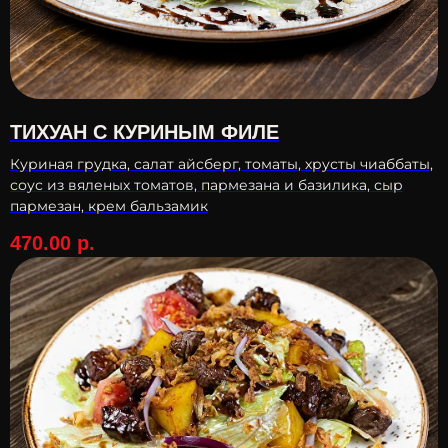
Блины с мраморной говядиной. Фарш готовится на
производстве «Мясорубки» из того же мяса, что используют для
бургеров и стейков.
Посмотреть меню
ТИХУАН С КУРИНЫМ ФИЛЕ
Куриная грудка, салат айсберг, томаты, хрусты чиаббаты,
соус из вяленых томатов, пармезана и базилика, сыр
пармезан, крем бальзамик
470.00
р.