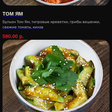
ТОМ ЯМ
Бульон Том Ям, тигровые креветки, грибы вешенки,
свежие томаты, кинза
590.00
р.