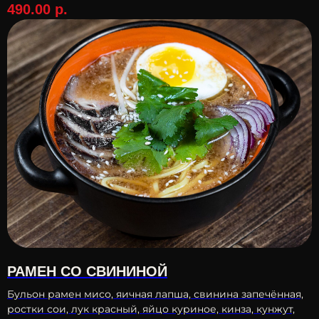
490.00
р.
РАМЕН СО СВИНИНОЙ
Бульон рамен мисо, яичная лапша, свинина запечённая,
ростки сои, лук красный, яйцо куриное, кинза, кунжут,